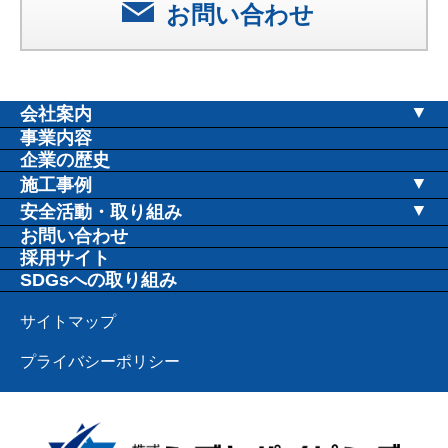
お問い合わせ
会社案内
社長挨拶
事業内容
企業の歴史
会社概要
施工事例
会社沿革
教育施設
安全活動・取り組み
安全衛生協議会
お問い合わせ
取締役・役員紹介
公共施設
採用サイト
安全推進活動
拠点案内
病院施設
SDGsへの取り組み
存在意義・方針
住宅施設
サイトマップ
福祉施設
プライバシーポリシー
工場・事務所