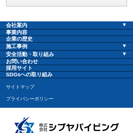
会社案内
社長挨拶
事業内容
企業の歴史
会社概要
施工事例
会社沿革
教育施設
安全活動・取り組み
安全衛生協議会
お問い合わせ
取締役・役員紹介
公共施設
採用サイト
安全推進活動
拠点案内
病院施設
SDGsへの取り組み
存在意義・方針
住宅施設
サイトマップ
福祉施設
プライバシーポリシー
工場・事務所